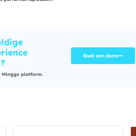
ldige
rience
Boek een demo
n?
 Minggo platform.