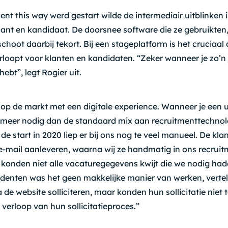
ent this way werd gestart wilde de intermediair uitblinken i
lant en kandidaat. De doorsnee software die ze gebruikte
choot daarbij tekort. Bij een stageplatform is het cruciaal
erloopt voor klanten en kandidaten. “Zeker wanneer je zo’n 
ebt”, legt Rogier uit.
op de markt met een digitale experience. Wanneer je een ui
je meer nodig dan de standaard mix aan recruitmenttechnol
de start in 2020 liep er bij ons nog te veel manueel. De kl
e-mail aanleveren, waarna wij ze handmatig in ons recru
 konden niet alle vacaturegegevens kwijt die we nodig ha
udenten was het geen makkelijke manier van werken, vertel
de website solliciteren, maar konden hun sollicitatie niet
 verloop van hun sollicitatieproces.”