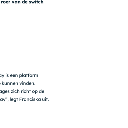
 roer van de switch
ay is een platform
e kunnen vinden.
ages zich richt op de
y”, legt Franciska uit.