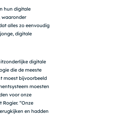
n hun digitale
n, waaronder
 dat alles zo eenvoudig
jonge, digitale
tzonderlijke digitale
ogie die de meeste
ant moest bijvoorbeeld
itmentsysteem moesten
dden voor onze
t Rogier. “Onze
 terugkijken en hadden