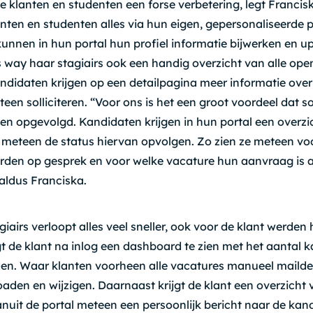
de klanten en studenten een forse verbetering, legt Francis
nten en studenten alles via hun eigen, gepersonaliseerde p
unnen in hun portal hun profiel informatie bijwerken en u
is way haar stagiairs ook een handig overzicht van alle op
ndidaten krijgen op een detailpagina meer informatie over
n solliciteren. “Voor ons is het een groot voordeel dat sol
 opgevolgd. Kandidaten krijgen in hun portal een overzi
n meteen de status hiervan opvolgen. Zo zien ze meteen vo
rden op gesprek en voor welke vacature hun aanvraag is
, aldus Franciska.
giairs verloopt alles veel sneller, ook voor de klant werden 
gt de klant na inlog een dashboard te zien met het aantal 
n. Waar klanten voorheen alle vacatures manueel mailden
den en wijzigen. Daarnaast krijgt de klant een overzicht 
nuit de portal meteen een persoonlijk bericht naar de ka