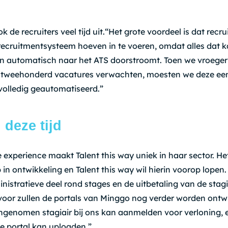
 de recruiters veel tijd uit.“Het grote voordeel is dat recrui
recruitmentsysteem hoeven in te voeren, omdat alles dat 
en automatisch naar het ATS doorstroomt. Toen we vroege
 tweehonderd vacatures verwachten, moesten we deze een
 volledig geautomatiseerd.”
 deze tijd
 experience maakt Talent this way uniek in haar sector. Het
in ontwikkeling en Talent this way wil hierin voorop lopen.
istratieve deel rond stages en de uitbetaling van de stagi
oor zullen de portals van Minggo nog verder worden ontwi
ngenomen stagiair bij ons kan aanmelden voor verloning, e
 portal kan uploaden.”