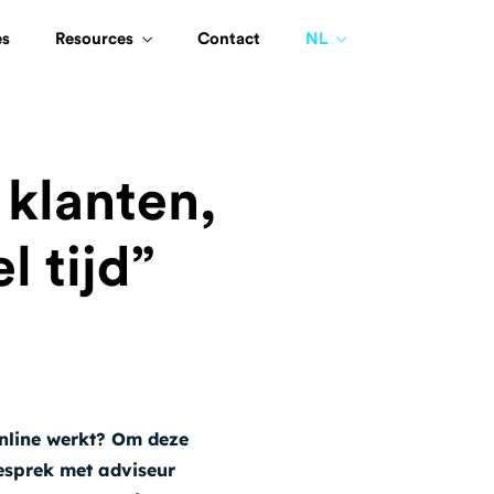
es
Resources
Contact
NL
 klanten,
l tijd”
online werkt? Om deze
gesprek met adviseur