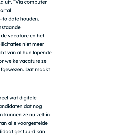
ka uit. “Via computer
ortal
p-to date houden.
enstaande
 de vacature en het
licitaties niet meer
cht van al hun lopende
or welke vacature ze
 afgewezen. Dat maakt
heel wat digitale
kandidaten dat nog
 kunnen ze nu zelf in
van alle voorgestelde
ndidaat gestuurd kan