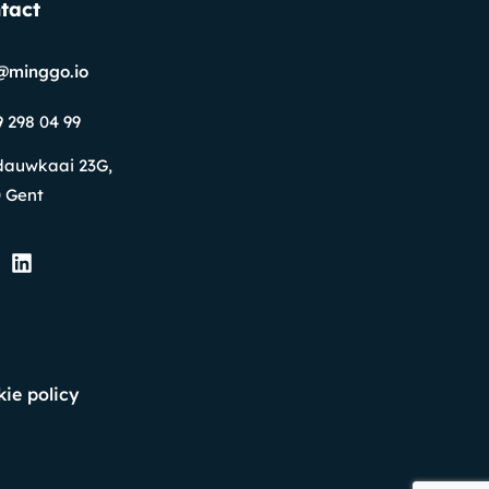
tact
@minggo.io
9 298 04 99
dauwkaai 23G,
 Gent
ie policy