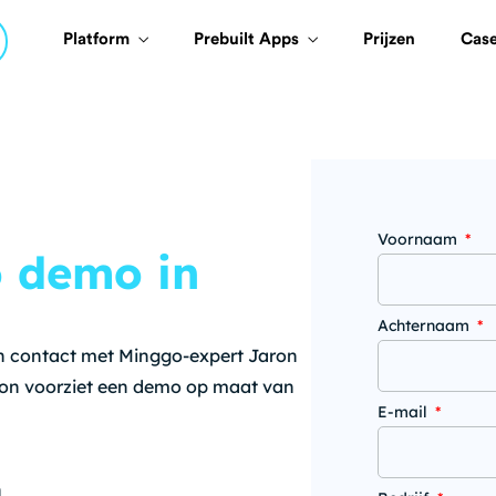
Platform
Prebuilt Apps
Prijzen
Cas
Voornaam
o demo in
Achternaam
e in contact met Minggo-expert Jaron
on voorziet een demo op maat van
E-mail
n