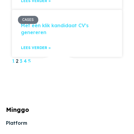
LEES VERDER »
CASES
Met één klik kandidaat CV’s
genereren
LEES VERDER »
1
2
3
4
5
Minggo
Platform