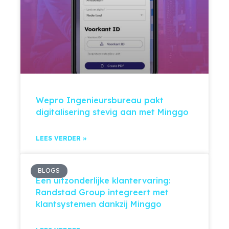
Wepro Ingenieursbureau pakt
digitalisering stevig aan met Minggo
LEES VERDER »
BLOGS
Een uitzonderlijke klantervaring:
Randstad Group integreert met
klantsystemen dankzij Minggo