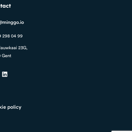
tact
@minggo.io
9 298 04 99
auwkaai 23G,
 Gent
ie policy