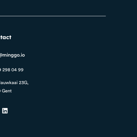
tact
@minggo.io
9 298 04 99
auwkaai 23G,
 Gent